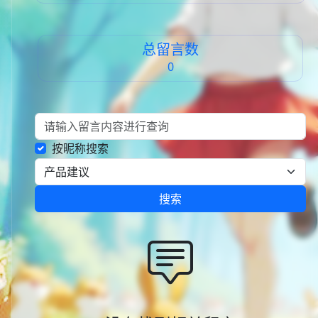
总留言数
0
按昵称搜索
搜索