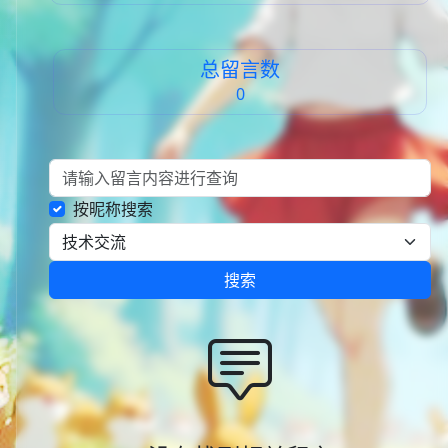
总留言数
0
按昵称搜索
搜索