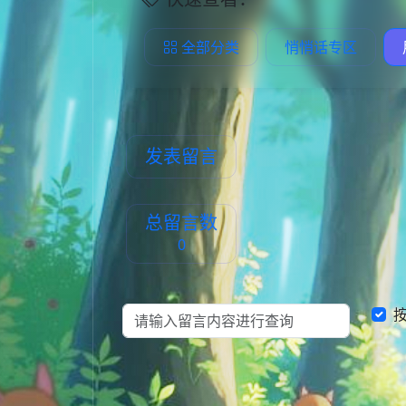
全部分类
悄悄话专区
发表留言
总留言数
0