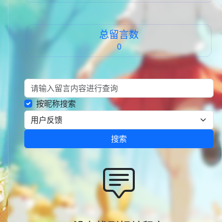
总留言数
0
按昵称搜索
搜索