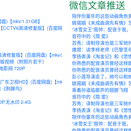
微信文章推送
陪伴你童年的这些动画角色
【mkv/1.31GB】
姚锡娟《未成曲调先有情》
CTV6高清修复版】(百度网盘)【mkv...
“冰雪女王”周帅：配音于我
音符中的《简·爱》
苏秀：译制导演也是三军统
唐煜：读李梓老师《巴黎圣
复版】(百度网盘)【mkv/2.93G...
李扬表演《淘金记》和《悲
场版视频（附照片若干）
你熟悉的配音演员曾经这样
影网 720P
你熟悉的配音演员曾经这样
彭小莲导演走了，她可以和
视HD】(百度网盘)【mkv/2.58G...
姚锡娟《未成曲调先有情》
余《荆棘鸟》
乘着孙道临歌声的翅膀飞翔
音符中的《简·爱》
.无水印 2.4G
苏秀：译制导演也是三军统
李扬表演《淘金记》和《悲
陪伴你童年的这些动画角色
“冰雪女王”周帅：配音于我
你熟悉的配音演员曾经这样