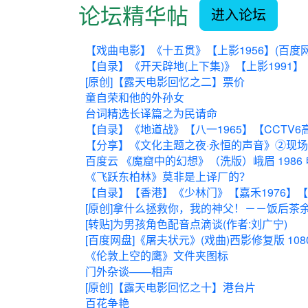
论坛精华帖
进入论坛
【戏曲电影】《十五贯》【上影1956】(百度网盘)
【自录】《开天辟地(上下集)》【上影1991】【C
[原创]【露天电影回忆之二】票价
童自荣和他的外孙女
台词精选长译篇之为民请命
【自录】《地道战》【八一1965】【CCTV6高清修
【分享】《文化主题之夜·永恒的声音》②现
百度云 《魔窟中的幻想》（洗版）峨眉 1986 电
《飞跃东柏林》莫非是上译厂的？
【自录】【香港】《少林门》【嘉禾1976】【广东卫
[原创]拿什么拯救你，我的神父！－－饭后茶
[转贴]为男孩角色配音点滴谈(作者:刘广宁)
[百度网盘]《屠夫状元》(戏曲)西影修复版 1080P
《伦敦上空的鹰》文件夹图标
门外杂谈——相声
[原创]【露天电影回忆之十】港台片
百花争艳